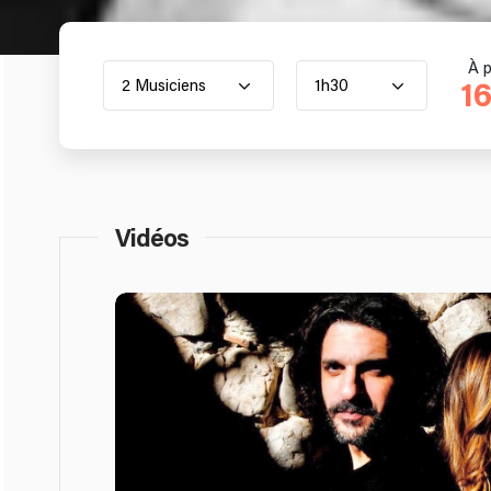
À p
2 Musiciens
1h30
1
Vidéos