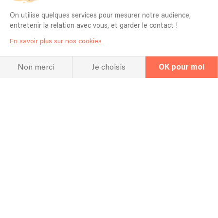
On utilise quelques services pour mesurer notre audience,
entretenir la relation avec vous, et garder le contact !
En savoir plus sur nos cookies
Non merci
Je choisis
OK pour moi
La FAQ
Questions fréquentes
La chanteuse (ou chanteur) présente
dans les vidéos sera-t-elle la même ?
Bien évidement
Pour quel type d’événement jouez vous
en général ? Mariage, Entreprise,