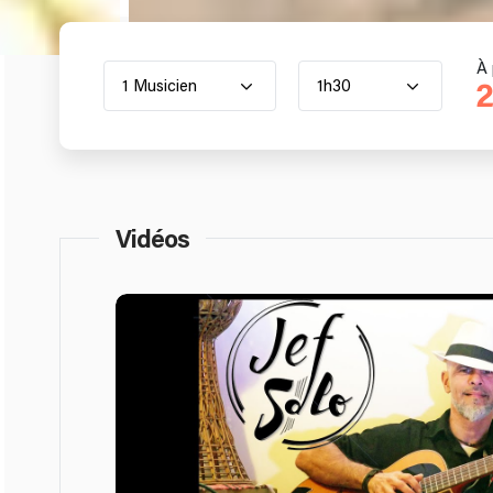
À 
1 Musicien
1h30
2
Vidéos