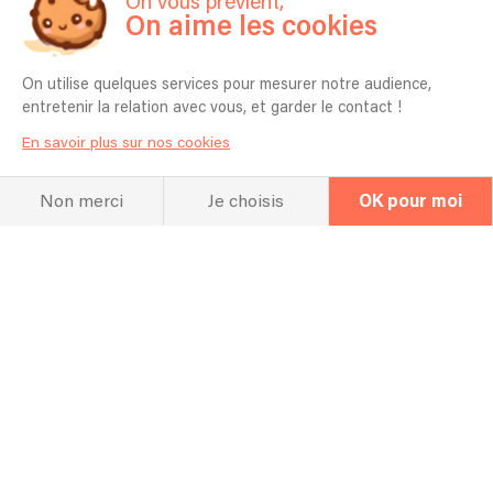
On vous prévient,
On aime les cookies
On utilise quelques services pour mesurer notre audience,
entretenir la relation avec vous, et garder le contact !
La FAQ
En savoir plus sur nos cookies
Questions fréquentes
Non merci
Je choisis
OK pour moi
Pour quel type d’événement jouez vous
en général ? Mariage, Entreprise,
Anniversaire etc ?
Mariage, soirée privée, restaurants, bars,...
Combien de temps vous faut-il pour
l'installation ?
30 minutes
Quel espace vous faut-il pour réaliser