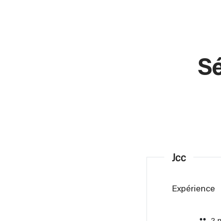
Sé
Jcc
Expérience
2 