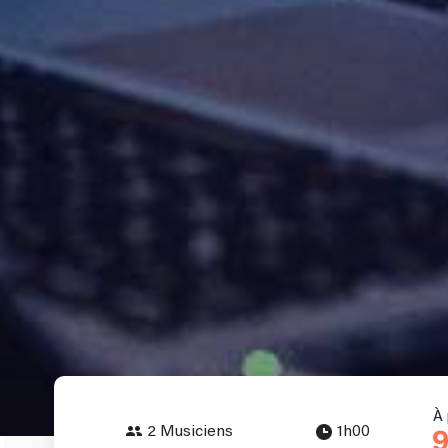
À 
2 Musiciens
1h00
9