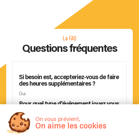
La FAQ
Questions fréquentes
Si besoin est, accepteriez-vous de faire
des heures supplémentaires ?
Oui
Pour quel type d’événement jouez vous
en général ? Mariage, Entreprise,
Anniversaire etc ?
On vous prévient,
Gala, congrès , séminaires , Lounge , Mariage
On aime les cookies
,Hôte …..