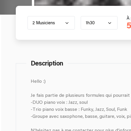
À 
2 Musiciens
1h30
5
Description
Hello :)
Je fais partie de plusieurs formules qui pourrait
-DUO piano voix : Jazz, soul
-Trio piano voix basse : Funky, Jazz, Soul, Funk
-Groupe avec saxophone, basse, guitare, voix, pian
N'hésitez pas à me contacter pour plus d'infor