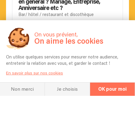
en général ? Mariage, Entreprise,
Anniversaire etc ?
Bar/ hôtel / restaurant et discothèque
Quel espace vous faut-il pour réaliser
votre prestation ?
On vous prévient,
On aime les cookies
Une grande table seulement
Est-il possible de choisir les chansons
On utilise quelques services pour mesurer notre audience,
qui seront jouées ?
entretenir la relation avec vous, et garder le contact !
Une pre selection peut être proposée :-)
En savoir plus sur nos cookies
Qu’est-ce que vos clients aiment le plus
Non merci
Je choisis
OK pour moi
dans vos prestations ?
Flexibilité , adaptation , sourire
Quels sont les artistes qui vous ont le
plus influencé ?
Celui qui m’a fait commencé à mixer est Paul