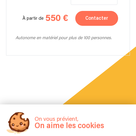
550 €
Contacter
À partir de
Autonome en matériel pour plus de 100 personnes.
La FAQ
On vous prévient,
Questions fréquentes
On aime les cookies