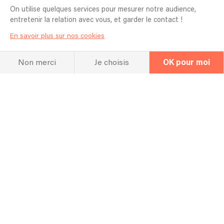
On utilise quelques services pour mesurer notre audience,
entretenir la relation avec vous, et garder le contact !
Pouvez-vous vous déplacer ? dans quel
En savoir plus sur nos cookies
périmètre ?
Déplacements France et étrangers
Non merci
Je choisis
OK pour moi
Avez vous besoin d’un repas ? d’un
hébergement ?
Conditions : repas, boissons et hébergements si
nécessaire
Pour quel type d’événement jouez vous
en général ? Mariage, Entreprise,
Anniversaire etc ?
Événements privés et publics pour particuliers,
établissements privés et collectivités locales
Est-il possible de choisir les chansons
qui seront jouées ?
Plusieurs possibilités : musiques d'ambiances