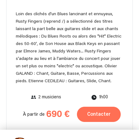
Loin des clichés d'un Blues lancinant et ennuyeux,
Rusty Fingers (reprend /) a sélectionné des titres
laissant la part belle aux guitares slide et aux chants
mélodiques : Du Blues Roots ou alors des "Hit" Electric
des 50-60', de Son House aux Black Keys en passant
par Elmore James, Muddy Waters... Rusty Fingers
s'adapte au lieu et à l'ambiance du concert pour jouer
un set plus ou moins "electric" ou acoustique. Olivier
GALAND : Chant, Guitare, Basse, Percussions aux
pieds. Etienne CEDILEAU : Guitares, Slide, Chant.
2 musiciens
1h00
690 €
Contacter
À partir de
Autonome en matériel pour moins de 150 personnes.