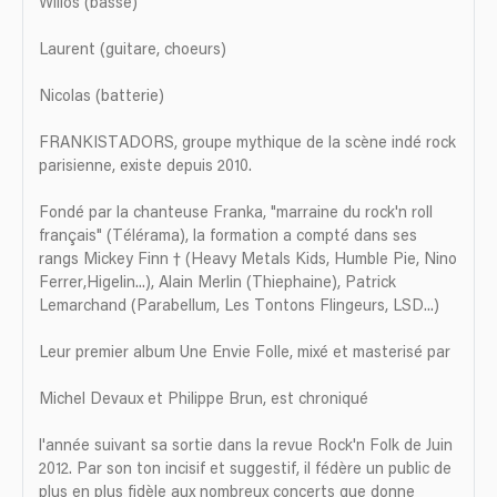
Willos (basse)
Laurent (guitare, choeurs)
Nicolas (batterie)
FRANKISTADORS, groupe mythique de la scène indé rock
parisienne, existe depuis 2010.
Fondé par la chanteuse Franka, "marraine du rock'n roll
français" (Télérama), la formation a compté dans ses
rangs Mickey Finn † (Heavy Metals Kids, Humble Pie, Nino
Ferrer,Higelin...), Alain Merlin (Thiephaine), Patrick
Lemarchand (Parabellum, Les Tontons Flingeurs, LSD...)
Leur premier album Une Envie Folle, mixé et masterisé par
Michel Devaux et Philippe Brun, est chroniqué
l'année suivant sa sortie dans la revue Rock'n Folk de Juin
2012. Par son ton incisif et suggestif, il fédère un public de
plus en plus fidèle aux nombreux concerts que donne