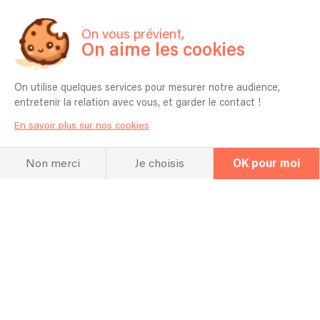
votre prestation ?
3m sur 5m
On vous prévient,
On aime les cookies
Est-il possible de choisir les chansons
qui seront jouées ?
On utilise quelques services pour mesurer notre audience,
oui
entretenir la relation avec vous, et garder le contact !
Combien de temps à l'avance dois-je
En savoir plus sur nos cookies
vous contacter ?
1 mois avant
Non merci
Je choisis
OK pour moi
Que se passe-t-il si ma date ou mes
horaires changent après vous avoir
réservé ?
il faut me contacter voir si je suis disponible
Tout l’équipement (sonorisation et
éclairage) est-il inclus dans votre devis
?
oui