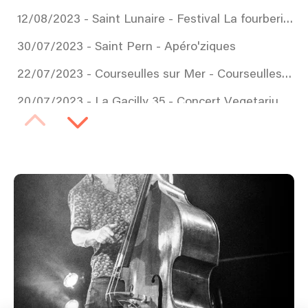
12/08/2023 - Saint Lunaire - Festival La fourberie en scène
30/07/2023 - Saint Pern - Apéro'ziques
22/07/2023 - Courseulles sur Mer - Courseulles sur Mer
20/07/2023 - La Gacilly 35 - Concert Vegetarium Yves Rocher
07/07/2023 - Saint Fiacre - Dosis Festival
06/07/2023 - Sel de bretagne - Jeudis Salés
27/05/2023 - 29 - Rock 'n Wheels festival
26/11/2022 - Saint Brieuc - 5eme anniversaire du Mar'mousse Kav n Bar
25/11/2022 - Nantes - Culture bar bars
01/10/2022 - Plaintel - Association Color Hats
10/09/2022 - Saint Jacques de la lande - Saint-Jacques en fête