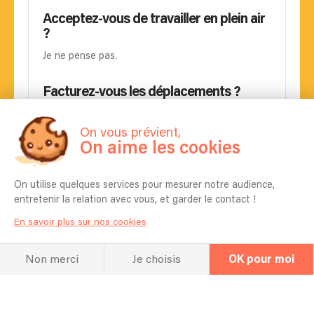
Acceptez-vous de travailler en plein air
?
Je ne pense pas.
Facturez-vous les déplacements ?
A voir si c'est loin de mon domicile.
On vous prévient,
Que se passe-t-il si ma date ou mes
On aime les cookies
horaires changent après vous avoir
réservé ?
On utilise quelques services pour mesurer notre audience,
A voir.
entretenir la relation avec vous, et garder le contact !
Pouvez-vous vous déplacer ? dans quel
En savoir plus sur nos cookies
périmètre ?
Je n'ai pas de périmètre prédéfini pour l'instant.
Non merci
Je choisis
OK pour moi
Quelles sont vos références ?