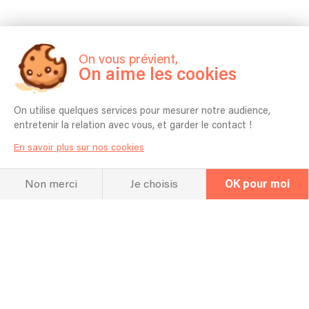
Hall Of Fame
On vous prévient,
Concerts et
On aime les cookies
répertoire
On utilise quelques services pour mesurer notre audience,
entretenir la relation avec vous, et garder le contact !
En savoir plus sur nos cookies
Non merci
Je choisis
OK pour moi
Concerts passés
20/08/2024 - Allemagne en Provence - Fête village
15/08/2024 - Lincel - Fête village
26/07/2024 - Avignon - Festival