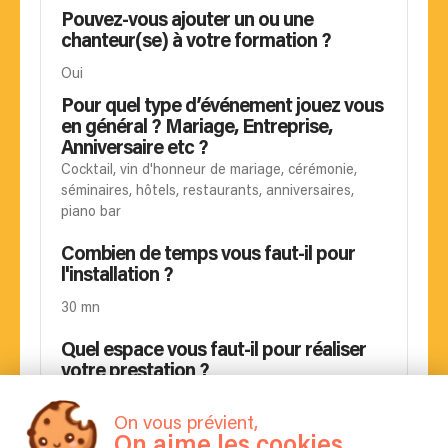
Pouvez-vous ajouter un ou une
chanteur(se) à votre formation ?
Oui
Pour quel type d’événement jouez vous
en général ? Mariage, Entreprise,
Anniversaire etc ?
Cocktail, vin d'honneur de mariage, cérémonie,
séminaires, hôtels, restaurants, anniversaires,
piano bar
Combien de temps vous faut-il pour
l'installation ?
30 mn
Quel espace vous faut-il pour réaliser
votre prestation ?
Environ 2 x 3
On vous prévient,
On aime les cookies
Est-il possible de choisir les chansons