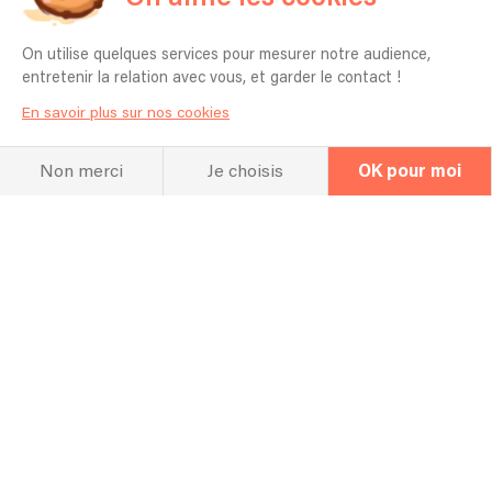
qui seront jouées ?
On utilise quelques services pour mesurer notre audience,
Oui
entretenir la relation avec vous, et garder le contact !
Pouvez-vous apprendre une chanson
En savoir plus sur nos cookies
spécifique pour mon événement ?
Oui
Non merci
Je choisis
OK pour moi
Quels instruments auront les artistes ?
Piano
Qu’est-ce que vos clients aiment le plus
dans vos prestations ?
Notre implication et notre flexibilité
Suivant