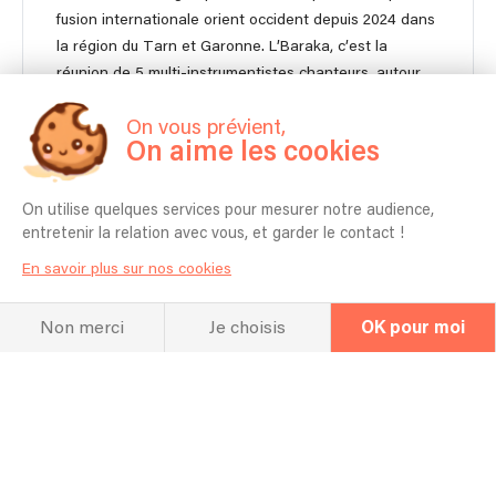
fusion internationale orient occident depuis 2024 dans
la région du Tarn et Garonne. L’Baraka, c’est la
réunion de 5 multi-instrumentistes chanteurs, autour
des musiques du monde. Leur musique distille un
On vous prévient,
mélange remuant qui invite à la danse et au chant.
On aime les cookies
Ucef Dajoe, Max LePoolp, Jean Petit, Keva, Nabil
Boukili et Coco, riches de leurs cultures musicales
respectives, expérimentent le vivre ensemble de la
On utilise quelques services pour mesurer notre audience,
tradition à la modernité à travers le gnawa, le reggae,
entretenir la relation avec vous, et garder le contact !
la samba, le chaabi, la cumbia… Chants, guitares,
En savoir plus sur nos cookies
guimbri, basse, batterie, percussions, accordéon,
trompette, saxophone se marient pour le plus grand
Non merci
Je choisis
OK pour moi
plaisir du public, de ses yeux et ses oreilles. Seul, on va
vite. Ensemble on va loin. "Proverbe africain"
Disponible pour une livraison de "Buena Onda" chez
vous !
5 musiciens
1h00