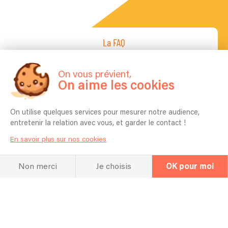
La FAQ
Questions fréquentes
On vous prévient,
On aime les cookies
Pour quel type d’événement jouez vous
en général ? Mariage, Entreprise,
On utilise quelques services pour mesurer notre audience,
Anniversaire etc ?
entretenir la relation avec vous, et garder le contact !
Mariage & Pacs, Anniversaire, Cocktail & Vin
En savoir plus sur nos cookies
d'honneur, Soirée d'entreprise, Fête religieuse
Etc...
Non merci
Je choisis
OK pour moi
Combien de temps vous faut-il pour
l'installation ?
1heur
Quel espace vous faut-il pour réaliser