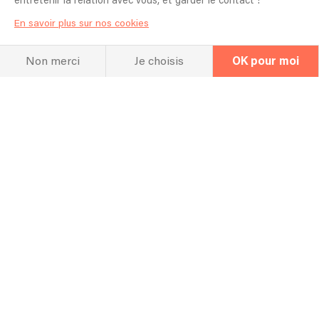
entretenir la relation avec vous, et garder le contact !
En savoir plus sur nos cookies
Non merci
Je choisis
OK pour moi
Linkaband
DJ
Dj Op
Ils nous font confiance