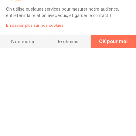
On utilise quelques services pour mesurer notre audience,
entretenir la relation avec vous, et garder le contact !
En savoir plus sur nos cookies
Non merci
Je choisis
OK pour moi
Linkaband
DJ
Dj Ogun
Ils nous font confiance
+ des milliers de particuliers !