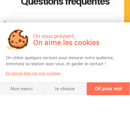
Questions fréquentes
Pour quel type d’événement jouez vous
en général ? Mariage, Entreprise,
On vous prévient,
Anniversaire etc ?
On aime les cookies
Événements concert, soirée privée, festival, bar.
Combien de temps vous faut-il pour
On utilise quelques services pour mesurer notre audience,
l'installation ?
entretenir la relation avec vous, et garder le contact !
30mn
En savoir plus sur nos cookies
Quel espace vous faut-il pour réaliser
Non merci
Je choisis
OK pour moi
votre prestation ?
Un plateau dj d'environ 2m de largeur et 1m de
profondeur.
Est-il possible de choisir les chansons
qui seront jouées ?