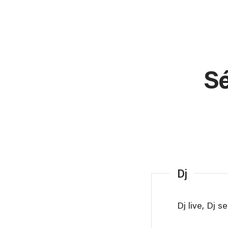
Sé
Dj
Dj live, Dj s