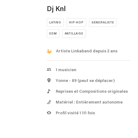
Dj Knl
LATINO
HIP-HOP
GENERALISTE
EDM
ANTILLAISE
Artiste Linkaband depuis 2 ans
1
musicien
Yonne
- 89
(peut se déplacer)
Reprises et Compositions originales
Matériel : Entièrement autonome
Profil visité 1 111 fois