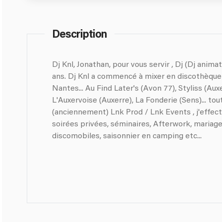
Description
Dj Knl, Jonathan, pour vous servir , Dj (Dj animateur mix live) depuis plus de 15
ans. Dj Knl a commencé à mixer en discothèque: - Atlantide: Sens, Chartre
Nantes... Au Find Later's (Avon 77), Styliss (Aux
L'Auxervoise (Auxerre), La Fonderie (Sens)... tout
(anciennement) Lnk Prod / Lnk Events , j'effect
soirées privées, séminaires, Afterwork, mariages
discomobiles, saisonnier en camping etc...