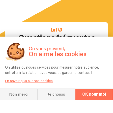
La FAQ
Questions fréquentes
On vous prévient,
On aime les cookies
Pouvez-vous apprendre une chanson
spécifique pour mon événement ?
On utilise quelques services pour mesurer notre audience,
entretenir la relation avec vous, et garder le contact !
oui
En savoir plus sur nos cookies
Pour quel type d’événement jouez vous
en général ? Mariage, Entreprise,
Anniversaire etc ?
Non merci
Je choisis
OK pour moi
Tous
Combien de temps vous faut-il pour