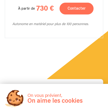
730 €
Contacter
À partir de
Autonome en matériel pour plus de 100 personnes.
La FAQ
Questions fréquentes
On vous prévient,
On aime les cookies