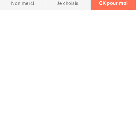
Non merci
Je choisis
OK pour moi
Hall Of Fame
Concert
Concert passé
21/11/2018 - ground control - dj set