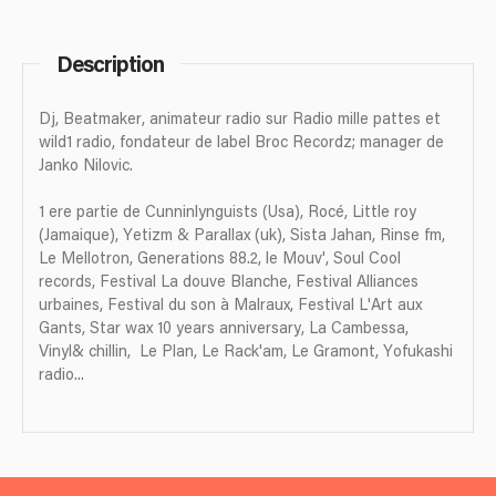
Description
Dj, Beatmaker, animateur radio sur Radio mille pattes et
wild1 radio, fondateur de label Broc Recordz; manager de
Janko Nilovic.
1 ere partie de Cunninlynguists (Usa), Rocé, Little roy
(Jamaique), Yetizm & Parallax (uk), Sista Jahan, Rinse fm,
Le Mellotron, Generations 88.2, le Mouv', Soul Cool
records, Festival La douve Blanche, Festival Alliances
urbaines, Festival du son à Malraux, Festival L'Art aux
Gants, Star wax 10 years anniversary, La Cambessa,
Vinyl& chillin, Le Plan, Le Rack'am, Le Gramont, Yofukashi
radio...