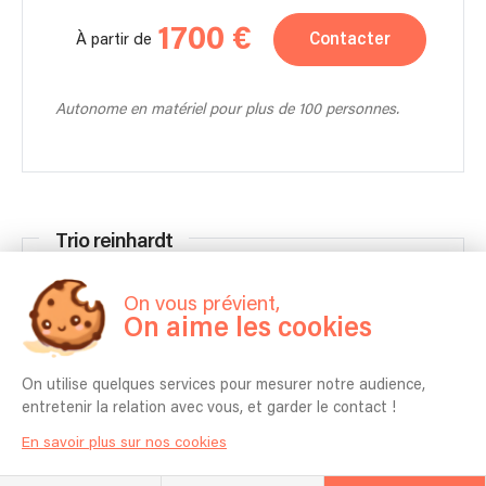
1700 €
Contacter
À partir de
Autonome en matériel pour plus de 100 personnes.
Trio reinhardt
On vous prévient,
Deux guitare un violon formation réduite pour apéro
On aime les cookies
3 musiciens
1h00
On utilise quelques services pour mesurer notre audience,
entretenir la relation avec vous, et garder le contact !
1270 €
Contacter
À partir de
En savoir plus sur nos cookies