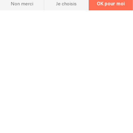
Autonome en matériel pour plus de 100 personnes.
Non merci
Je choisis
OK pour moi
La FAQ
Questions fréquentes
Pour quel type d’événement jouez vous
en général ? Mariage, Entreprise,
Anniversaire etc ?
Nous jouons pour tout type d’événement. Chaque