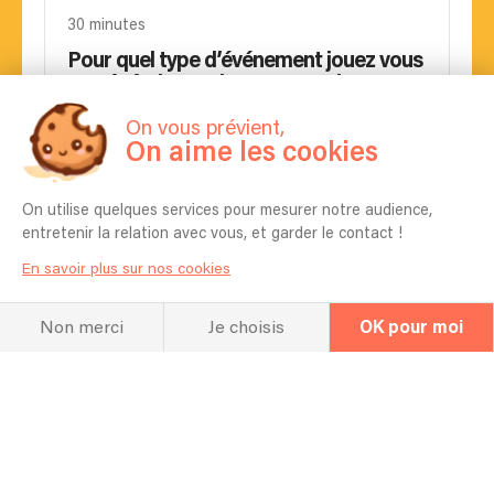
30 minutes
Pour quel type d’événement jouez vous
en général ? Mariage, Entreprise,
Anniversaire etc ?
On vous prévient,
Bars concert, festivals, guinguette, soirée privée
On aime les cookies
Quel espace vous faut-il pour réaliser
votre prestation ?
On utilise quelques services pour mesurer notre audience,
entretenir la relation avec vous, et garder le contact !
Il nous faut environ 6mx 4m
En savoir plus sur nos cookies
Est-il possible de choisir les chansons
qui seront jouées ?
Non merci
Je choisis
OK pour moi
À négocier en temps voulu
Pouvez-vous apprendre une chanson
spécifique pour mon événement ?
Oui