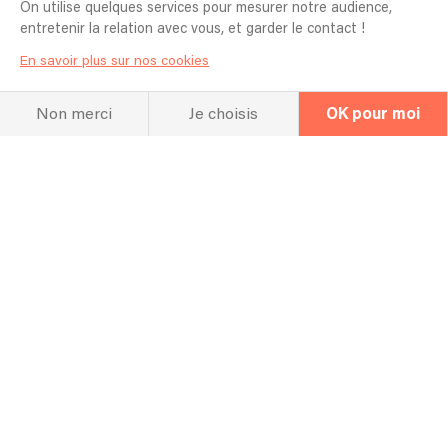
On utilise quelques services pour mesurer notre audience,
entretenir la relation avec vous, et garder le contact !
En savoir plus sur nos cookies
Non merci
Je choisis
OK pour moi
La FAQ
Questions fréquentes
Combien de temps vous faut-il pour
l'installation ?
Tout dépend de ce qu'il faut comme matériel selon
l'événement
Est-il possible de choisir les chansons
qui seront jouées ?
Oui