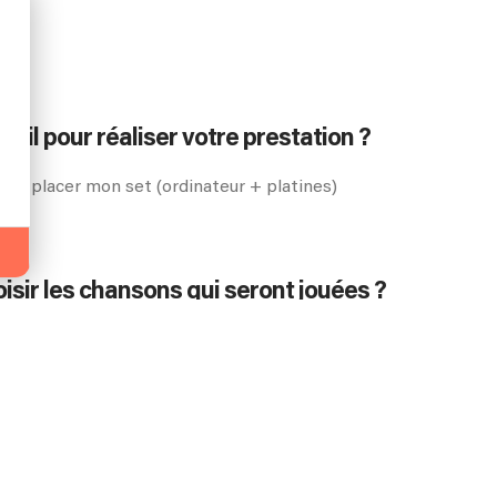
-il pour réaliser votre prestation ?
r y placer mon set (ordinateur + platines)
oisir les chansons qui seront jouées ?
nement et la requête
dre une chanson spécifique pour mon événeme