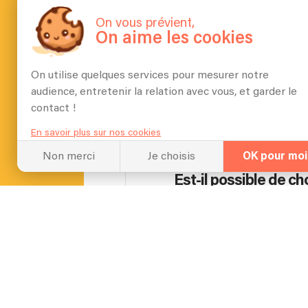
Une dizaine de minutes
On vous prévient,
On aime les cookies
On utilise quelques services pour mesurer notre
Quel espace vous faut
audience, entretenir la relation avec vous, et garder le
contact !
Une table assez grande pou
En savoir plus sur nos cookies
Non merci
Je choisis
OK pour moi
Est-il possible de ch
Cela dépend du type d'évè
Pouvez-vous appren
Sans aucun soucis