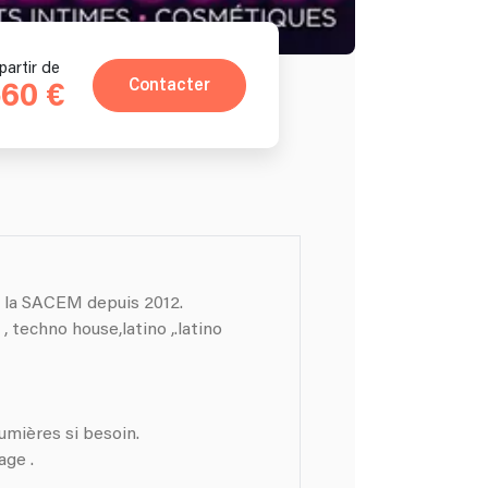
partir de
Contacter
60 €
à la SACEM depuis 2012.
ino
umières si besoin.
age .