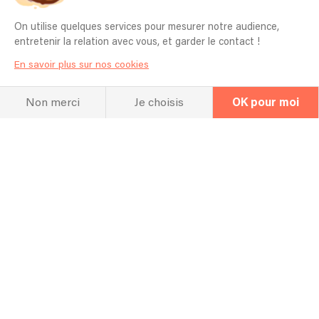
On utilise quelques services pour mesurer notre audience,
entretenir la relation avec vous, et garder le contact !
En savoir plus sur nos cookies
Non merci
Je choisis
OK pour moi
La FAQ
Questions fréquentes
Si besoin est, accepteriez-vous de faire
des heures supplémentaires ?
oui
Acceptez-vous de travailler en plein air
?