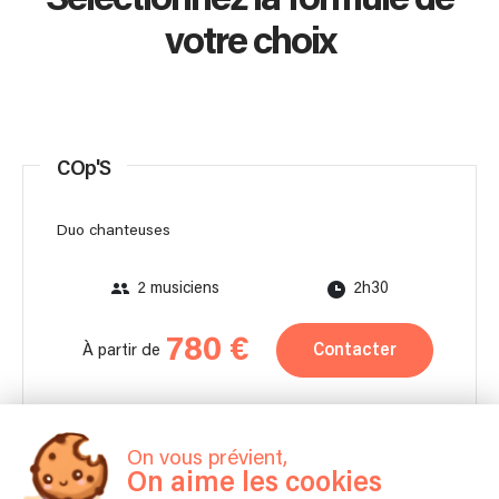
votre choix
COp'S
Duo chanteuses
2 musiciens
2h30
780 €
Contacter
À partir de
Autonome en matériel
On vous prévient,
On aime les cookies