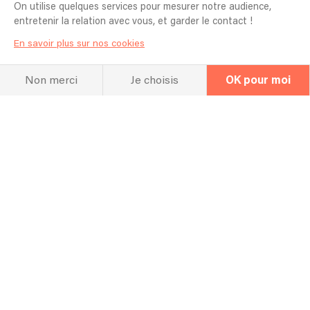
On utilise quelques services pour mesurer notre audience,
entretenir la relation avec vous, et garder le contact !
Jazzy's
En savoir plus sur nos cookies
Non merci
Je choisis
OK pour moi
Repertoire de reprises en version Jazz. Large choix de
titres, Des plus grands standards aux reprises actuels.
Formule idéale pour les cocktails, les mariages, les
cérémonies , les séminaires etc....
2 musiciens
2h30
1110 €
Contacter
À partir de
Autonome en matériel pour moins de 150 personnes.