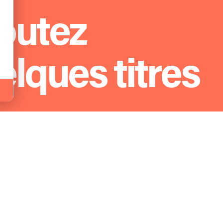
outez
elques titres