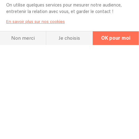
Concert passé
On utilise quelques services pour mesurer notre audience,
entretenir la relation avec vous, et garder le contact !
22/07/2025 - La prevalaye - Texture festival
En savoir plus sur nos cookies
Non merci
Je choisis
OK pour moi
La FAQ
Questions fréquentes
Quel espace vous faut-il pour réaliser