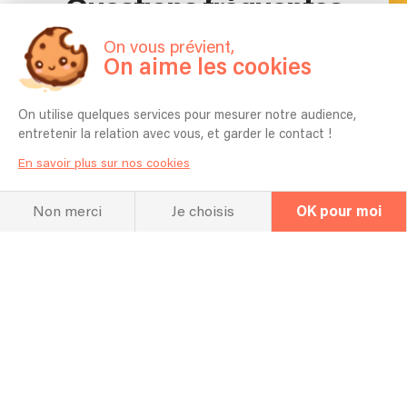
Questions fréquentes
On vous prévient,
On aime les cookies
Pour quel type d’événement jouez vous
en général ? Mariage, Entreprise,
On utilise quelques services pour mesurer notre audience,
Anniversaire etc ?
entretenir la relation avec vous, et garder le contact !
Concerts et mariage
En savoir plus sur nos cookies
Combien de temps vous faut-il pour
l'installation ?
Non merci
Je choisis
OK pour moi
30 minutes
Quel espace vous faut-il pour réaliser
votre prestation ?
Un espace pour une personne
Est-il possible de choisir les chansons
qui seront jouées ?
Oui