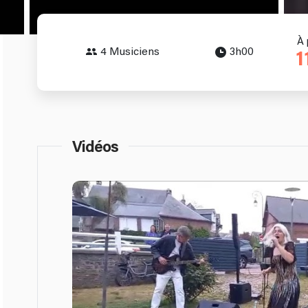
À 
4 Musiciens
3h00
1
Vidéos