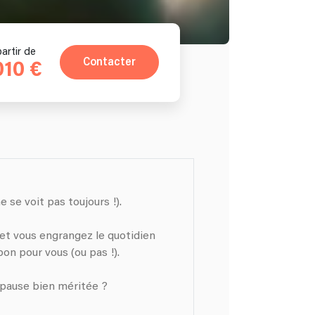
partir de
Contacter
010 €
se voit pas toujours !).
 et vous engrangez le quotidien
bon pour vous (ou pas !).
 pause bien méritée ?