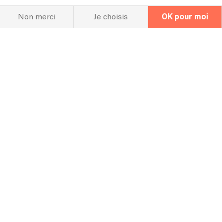
Non merci
Je choisis
OK pour moi
Linkaband
Groupe de Musique
Camille Erhard 2
Ils nous font confiance
+ des milliers de particuliers !