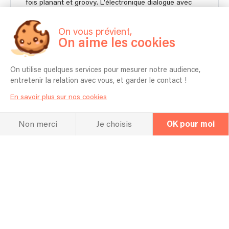
fois planant et groovy. L’électronique dialogue avec
l’improvisation, pour une performance vivante, sensible
et portée par le souffle du live.
On vous prévient,
On aime les cookies
2 musiciens
1h00
On utilise quelques services pour mesurer notre audience,
entretenir la relation avec vous, et garder le contact !
960 €
Contacter
À partir de
En savoir plus sur nos cookies
Non merci
Je choisis
OK pour moi
Autonome en matériel pour moins de 150 personnes.