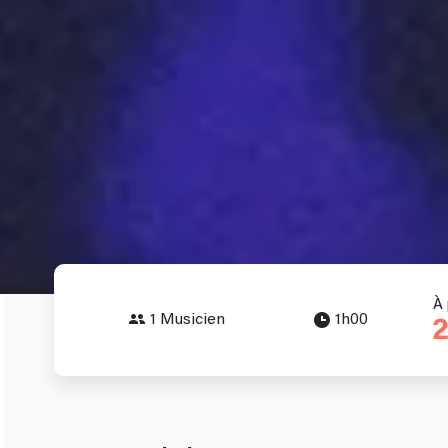
À 
1 Musicien
1h00
2