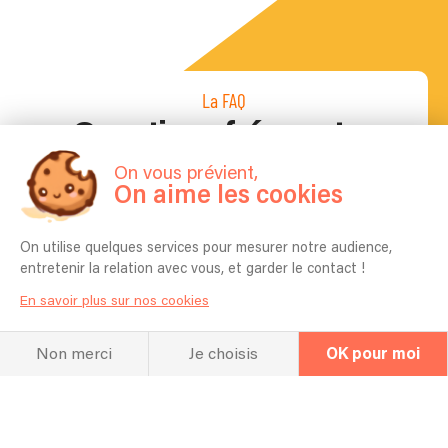
La FAQ
Questions fréquentes
On vous prévient,
On aime les cookies
Pour quel type d’événement jouez vous
en général ? Mariage, Entreprise,
On utilise quelques services pour mesurer notre audience,
Anniversaire etc ?
entretenir la relation avec vous, et garder le contact !
Concerts, Petits concerts privés, Soirées privées,
En savoir plus sur nos cookies
anniversaires, mariages, etc...
Combien de temps vous faut-il pour
Non merci
Je choisis
OK pour moi
l'installation ?
2 heures
Quel espace vous faut-il pour réaliser