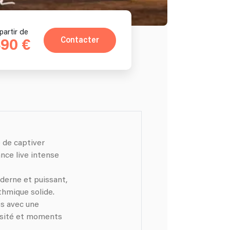
partir de
Contacter
90 €
e de captiver
nce live intense
derne et puissant,
thmique solide.
es avec une
nsité et moments