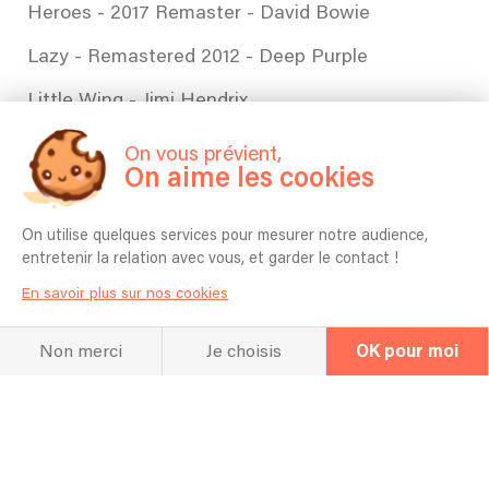
Heroes - 2017 Remaster - David Bowie
Lazy - Remastered 2012 - Deep Purple
Little Wing - Jimi Hendrix
I Don't Need No Doctor - John Mayer, John Scofield
On vous prévient,
On aime les cookies
Nothing Else Matters - Metallica
Wild Horses - 2009 Mix - The Rolling Stones
On utilise quelques services pour mesurer notre audience,
entretenir la relation avec vous, et garder le contact !
La nuit je mens - Alain Bashung
En savoir plus sur nos cookies
Gimme all your loving - ZZ TOP
Non merci
Je choisis
OK pour moi
Shine on your crazy diamonds - Pink Floyd
Every Breath You Take - The Police
La FAQ
Questions fréquentes
The Weight - Remastered 2000 - The Band