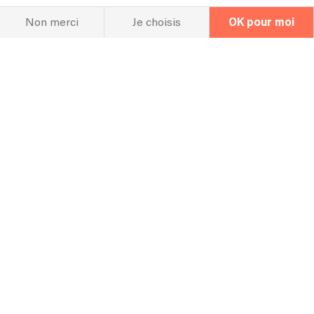
Non merci
Je choisis
OK pour moi
Linkaband
Chanteur
Bertilleevak
Ils nous font confiance
+ des milliers de particuliers !