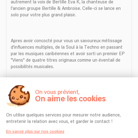
autrement la voix de Bertille Eva K, la chanteuse de
l'ancien groupe Bertille & Ambroise. Celle-ci se lance en
solo pour votre plus grand plaisir.
Apres avoir concocté pour vous un savoureux métissage
d'influences multiples, de la Soul à la Techno en passant
par les musiques caribéennes et avoir sorti un premier EP
"Viens" de quatre titres originaux comme un éventail de
possibilités musicales.
On vous prévient,
Elle s'associe désormais a d'autres musiciens pour sortir
On aime les cookies
son futur album et cherche constamment de nouvelles
sonorités soul et plus jazzy qui n'aurons pas fini de vous
surprendre.
On utilise quelques services pour mesurer notre audience,
entretenir la relation avec vous, et garder le contact !
En savoir plus sur nos cookies