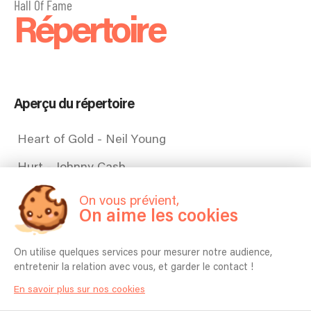
Hall Of Fame
Répertoire
Aperçu du répertoire
Heart of Gold - Neil Young
Hurt - Johnny Cash
Blue Suede Shoes - Elvis Presley
On vous prévient,
On aime les cookies
Lemon Tree - Fools Garden
Can't Help Falling in Love - Elvis Presley
On utilise quelques services pour mesurer notre audience,
entretenir la relation avec vous, et garder le contact !
Heroes - 2017 Remaster - David Bowie
En savoir plus sur nos cookies
Folsom Prison Blues - Johnny Cash