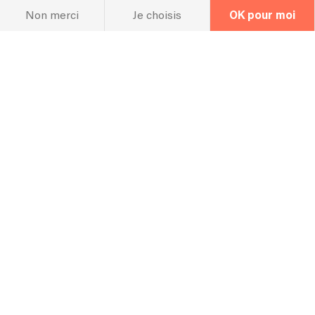
Non merci
Je choisis
OK pour moi
Take Me Home, Country Roads - John Denver
Sweet Home Alabama - Lynyrd Skynyrd
No Diggity - Chet Faker
La FAQ
Questions fréquentes
Quel espace vous faut-il pour réaliser
votre prestation ?
3m / 2m
Combien de temps vous faut-il pour
l'installation ?