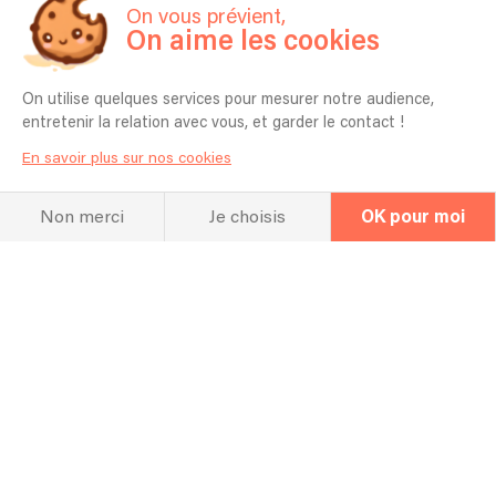
On vous prévient,
On aime les cookies
On utilise quelques services pour mesurer notre audience,
Concerts passés
entretenir la relation avec vous, et garder le contact !
En savoir plus sur nos cookies
30/05/2024 - paris - Titi palacio
18/05/2024 - paris - Scandle paris
Non merci
Je choisis
OK pour moi
04/02/2024 - paris - disquaires club
08/12/2023 - paris - Gambetta club
16/11/2023 - paris - moulin à café
08/11/2023 - paris - l'international
16/07/2023 - trinité sur mer - Paka festival
17/06/2023 - blois - romainland