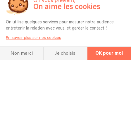
On vous prévient,
On aime les cookies
On utilise quelques services pour mesurer notre audience,
entretenir la relation avec vous, et garder le contact !
En savoir plus sur nos cookies
Non merci
Je choisis
OK pour moi
La FAQ
Questions fréquentes
Pour quel type d’événement jouez vous
en général ? Mariage, Entreprise,
Anniversaire etc ?
Festival, animation de marché, animation de rue,
mariage, évènement festif...