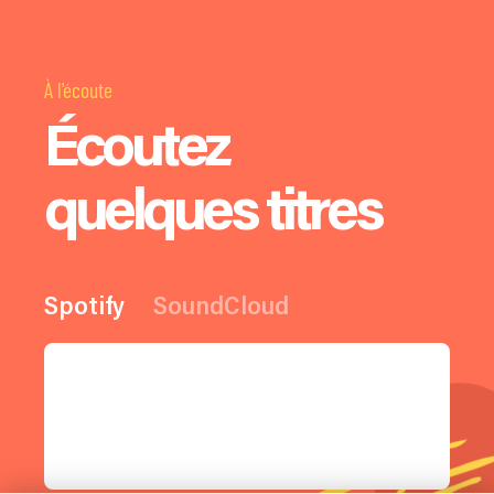
À l'écoute
Écoutez
quelques titres
Spotify
SoundCloud