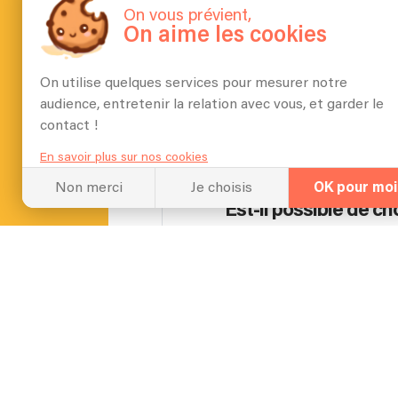
Pas beaucoup.
On vous prévient,
On aime les cookies
On utilise quelques services pour mesurer notre
Quel espace vous faut
audience, entretenir la relation avec vous, et garder le
contact !
La place d'une batterie.
En savoir plus sur nos cookies
Non merci
Je choisis
OK pour moi
Est-il possible de ch
Ça dépend mais oui bien e
Pouvez-vous appren
Oui.