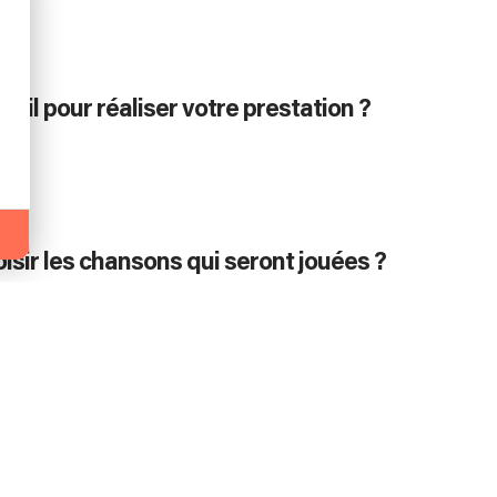
-il pour réaliser votre prestation ?
oisir les chansons qui seront jouées ?
ntendu!
dre une chanson spécifique pour mon événeme