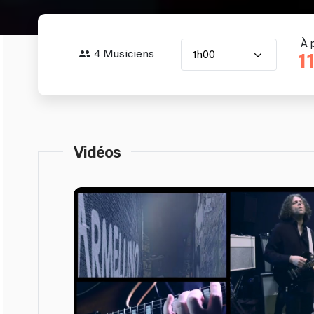
À 
4 Musiciens
1h00
1
Vidéos